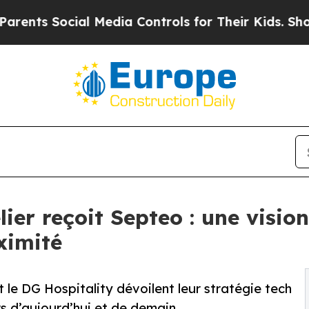
 Social Media Controls for Their Kids. Should th
er reçoit Septeo : une vision 
ximité
 le DG Hospitality dévoilent leur stratégie tech
s d’aujourd’hui et de demain