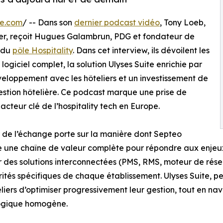
re.com
/ -- Dans son
dernier podcast vidéo
, Tony Loeb,
er, reçoit Hugues Galambrun, PDG et fondateur de
l du
pôle Hospitality
. Dans cet interview, ils dévoilent les
logiciel complet, la solution Ulyses Suite enrichie par
éveloppement avec les hôteliers et un investissement de
estion hôtelière. Ce podcast marque une prise de
acteur clé de l’hospitality tech en Europe.
de l’échange porte sur la manière dont Septeo
e une chaîne de valeur complète pour répondre aux enjeux o
 des solutions interconnectées (PMS, RMS, moteur de rése
rités spécifiques de chaque établissement. Ulyses Suite,
liers d’optimiser progressivement leur gestion, tout en n
ogique homogène.