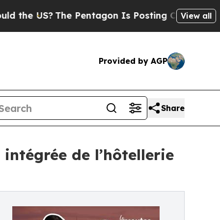
e US?
The Pentagon Is Posting Cryptic Biblical M
View all
Provided by AGP
Share
intégrée de l’hôtellerie